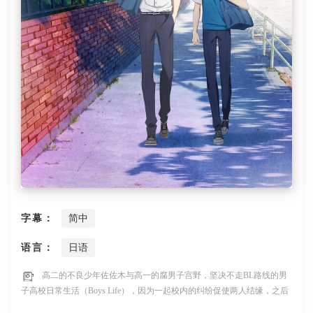
字幕：
简中
语言：
日语
高二的不良少年佐佐木与高一的腐男子宫野，坚决不走BL路线的男
子高校日常生活（Boys Life），因为一起校内的纠纷促使两人结缘，之后
两人的关系变得越发微妙...