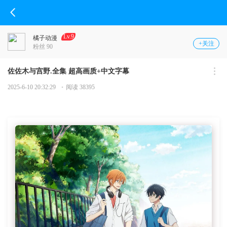
Lv.9
橘子动漫
+关注
粉丝 90
佐佐木与宫野.全集 超高画质+中文字幕
2025-6-10 20:32:29
阅读 38395